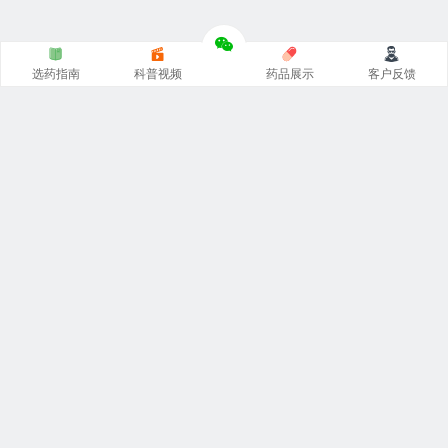
选药指南
科普视频
药品展示
客户反馈
印度代购的正规网站，从事
印度药代购
，专注印度
希爱力双
效片代购
，
印度必利劲双效片
代购，印度艾力达双效片，周
末丸超级希爱力，印度小蓝片等
印度伟哥代购
，对接印度厂
家原装正品一手货源。