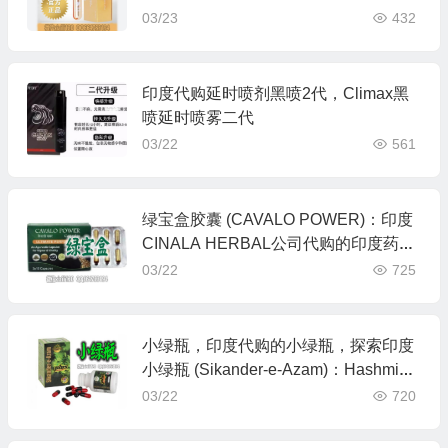
雾
03/23
432
印度代购延时喷剂黑喷2代，Climax黑
喷延时喷雾二代
03/22
561
绿宝盒胶囊 (CAVALO POWER)：印度
CINALA HERBAL公司代购的印度药阿
育吠陀男性活力之源：绿宝盒
03/22
725
小绿瓶，印度代购的小绿瓶，探索印度
小绿瓶 (Sikander-e-Azam)：Hashmi公
司的传统草药精华
03/22
720