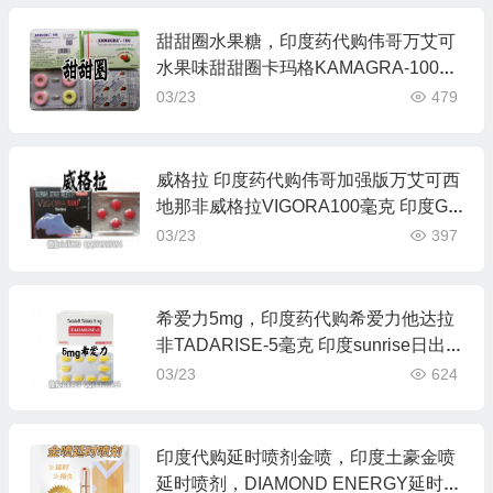
甜甜圈水果糖，印度药代购伟哥万艾可
水果味甜甜圈卡玛格KAMAGRA-100西
地那非100毫克 Ajanta艾介达制药
03/23
479
威格拉 印度药代购伟哥加强版万艾可西
地那非威格拉VIGORA100毫克 印度Ger
man制药
03/23
397
希爱力5mg，印度药代购希爱力他达拉
非TADARISE-5毫克 印度sunrise日出制
药
03/23
624
印度代购延时喷剂金喷，印度土豪金喷
延时喷剂，DIAMOND ENERGY延时喷