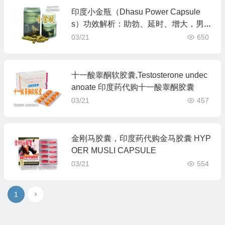
印度小金瓶（Dhasu Power Capsule
s）功效解析：助勃、延时、增大，男
性健康首选
03/21
650
十一酸睾酮软胶囊,Testosterone undec
anoate 印度药代购十一酸睾酮胶囊
03/21
457
金刚马胶囊，印度药代购金马胶囊 HYP
OER MUSLI CAPSULE
03/21
554
1