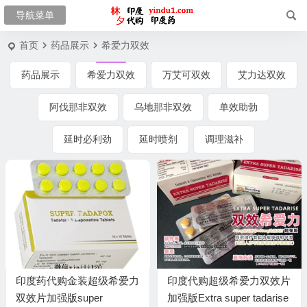
首页
药品展示
希爱力双效
药品展示
希爱力双效
万艾可双效
艾力达双效
阿伐那非双效
乌地那非双效
单效助勃
延时必利劲
延时喷剂
调理滋补
印度药代购金装超级希爱力
印度代购超级希爱力双效片
双效片加强版super
加强版Extra super tadarise