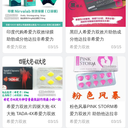
印度代购希爱力双效绿膜
黑巨人希爱力双效片助勃成
助勃成分他达拉非希爱力
分他达拉非希爱力
Tadalafil20mg 延时成分达
Tadalafil40mg 延时成分达
希爱力双效
03/15
希爱力双效
03/15
泊西汀必利劲
泊西汀必利劲
Dapoxetine10mg 印度
Dapoxetine100mg
KASO制药
希爱力双效片四驱大炮 4X
粉色风暴PINK STORM希
大炮 TADA-4X希爱力双效
爱力双效片 助勃他达拉非
片 助勃他达拉非希爱力
希爱力Tadalafil60mg 延时
希爱力双效
03/15
希爱力双效
03/15
Tadalafil20mg 延时达泊西
达泊西汀必利劲