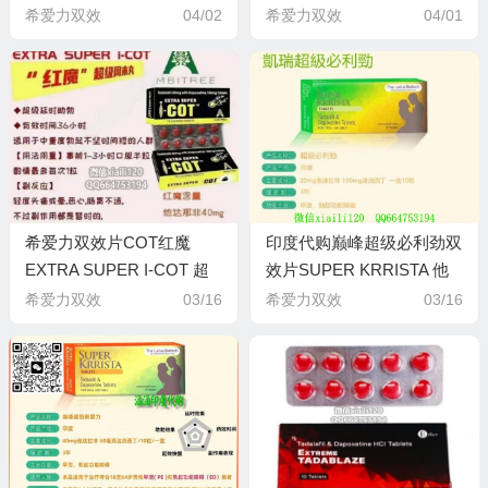
tadapox他达拉非40毫克
他达拉非40毫克+必利劲60
希爱力双效
04/02
希爱力双效
04/01
+必利劲60毫克印度RSM
毫克Sunrise日出制药
enterprise制药
希爱力双效片COT红魔
印度代购巅峰超级必利劲双
EXTRA SUPER I-COT 超
效片SUPER KRRISTA 他
级助勃延时希爱力双效片加
达拉非20mg 达泊西汀
希爱力双效
03/16
希爱力双效
03/16
强版希爱力40mg+必利劲
100mg The Lotus Biotech
100mg
公司生产