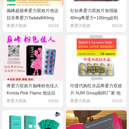
巅峰超级希爱力双效片他达
红钻希爱力双效片加强版
拉非希爱力Tadalafil40mg
40mg希爱力+100mg必利
达泊西汀必利劲
劲,印度Ether制药
希爱力双效
03/16
希爱力双效
03/16
Dapoxetine60mg
希爱力双效片巅峰粉色佳人
印度代购红水晶希爱力双效
Krrista Pink Flame 他达拉
片 NJM Group制药厂家 他
非希爱力Tadalafil50mg 达
达拉非希爱力Tadalafil40mg
希爱力双效
03/16
希爱力双效
03/15
泊西汀必利劲
达泊西汀必利劲
Dapoxetine100mg
Dapoxetine60mg