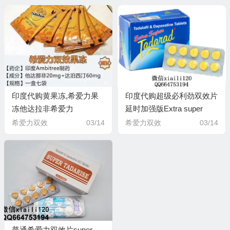
汀必利劲Dapoxetine30mg
Dapoxetine60mg
印度代购黄果冻,希爱力果
印度代购超级必利劲双效片
冻他达拉非希爱力
延时加强版Extra super
Tadalafil20mg,达泊西汀必
tadarad他达拉非20毫克+必
希爱力双效
03/14
希爱力双效
03/14
利劲Dapoxetine60mg 印度
利劲100毫克 安必成
Ambitree制药
AMBITREE制药
普通希爱力双效片super