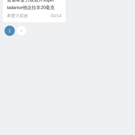
tadarise他达拉非20毫克
+必利劲60毫克sunrise日出
希爱力双效
03/14
制药
1