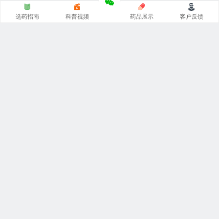
选药指南
科普视频
药品展示
客户反馈
印度代购的正规网站，从事
印度药代购
，专注印度
希爱力双
效片代购
，
印度必利劲双效片
代购，印度艾力达双效片，周
末丸超级希爱力，印度小蓝片等
印度伟哥代购
，对接印度厂
家原装正品一手货源。
QQ群
我的微信
我的QQ