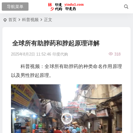
首页
科普视频
正文
全球所有助脖药和脖起原理详解
2025年8月2日 11:52:46
印度代购
318
科普视频：全球所有助脖药的种类命名作用原理
以及男性脖起原理。
视
频
播
放
器