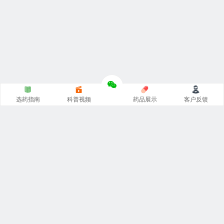
选药指南
科普视频
药品展示
客户反馈
印度代购的正规网站，从事
印度药代购
，专注印度
希爱力双
效片代购
，
印度必利劲双效片
代购，印度艾力达双效片，周
末丸超级希爱力，印度小蓝片等
印度伟哥代购
，对接印度厂
家原装正品一手货源。