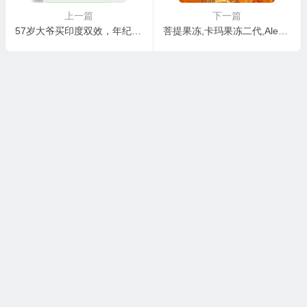
上一篇
下一篇
57岁大爷买印度双效，年纪大了可以吃印度双效伟哥吗？
菩提果冻,卡玛果冻二代,Alexengra Oral Jelly