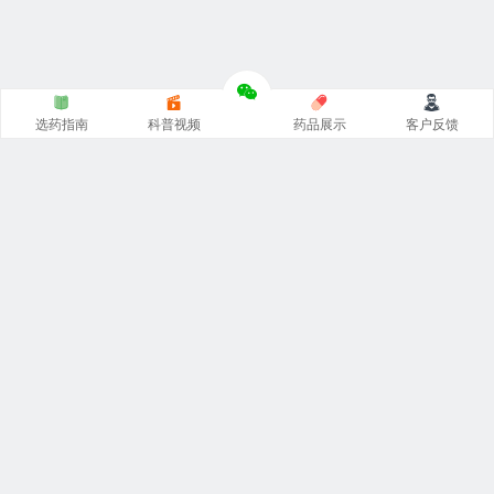
选药指南
科普视频
药品展示
客户反馈
印度代购的正规网站，从事
印度药代购
，专注印度
希爱力双
效片代购
，
印度必利劲双效片
代购，印度艾力达双效片，周
末丸超级希爱力，印度小蓝片等
印度伟哥代购
，对接印度厂
家原装正品一手货源。