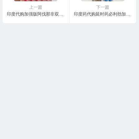
上一篇
下一篇
印度代购加强版阿伐那非双效片粉水鬼Extreme super filana，阿伐那非100mg必利劲 100mg AMBITREE安必成制药
印度药代购延时药必利劲加强版POXET-60毫克 印度Sunrise日出制药