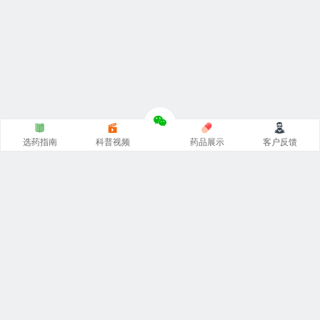
选药指南
科普视频
药品展示
客户反馈
印度代购的正规网站，从事
印度药代购
，专注印度
希爱力双
效片代购
，
印度必利劲双效片
代购，印度艾力达双效片，周
末丸超级希爱力，印度小蓝片等
印度伟哥代购
，对接印度厂
家原装正品一手货源。