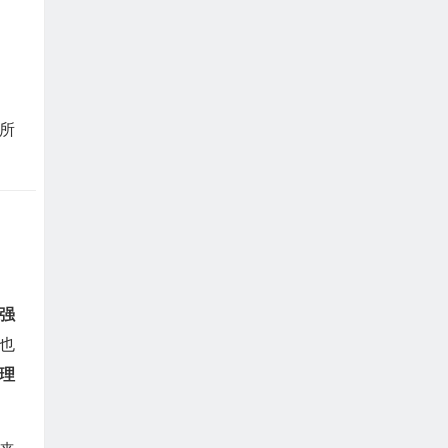
所
增强
也
理