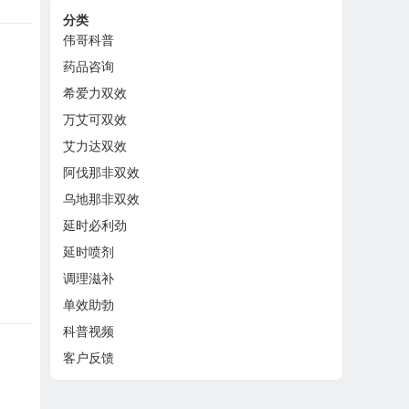
分类
伟哥科普
药品咨询
希爱力双效
万艾可双效
艾力达双效
阿伐那非双效
乌地那非双效
延时必利劲
延时喷剂
调理滋补
单效助勃
科普视频
客户反馈
：