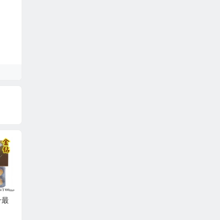
靠谱的代购
印度必利劲和希爱力
印度代购正品希爱力
些 ？
正品代购
购买找谁？