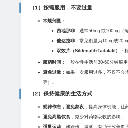
（1）按需服用，不要过量
常规剂量
：
西地那非
：通常50mg 或100mg
他达拉非
：常见剂量为10mg或20
双效片（Sildenafil+Tadalafil）
：
服药时间
：一般在性生活前30-60分钟服用
避免过量
：如果一次服用过多，不仅不会
等）。
（2）保持健康的生活方式
规律作息，避免熬夜
，提高身体机能，让
避免高脂饮食
，减少对药物吸收的影响。
适量运动
，如跑步、游泳，有助于改善血