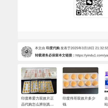
本文由
印度代购
发表于2025年3月18日 21:32:5
转载请务必保留本文链接：
https://yindu1.com/y
希爱力双效片正
印度伟哥双效片多少
去哪个印度药代购
购怎么辨别真
钱
站购买便宜又安全